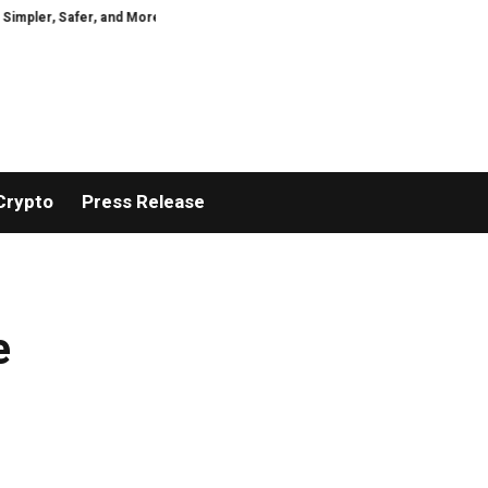
, Safer, and More Efficient
VIRTUOSO TRAVEL WEEK MARKS 38 YEARS W
Crypto
Press Release
e