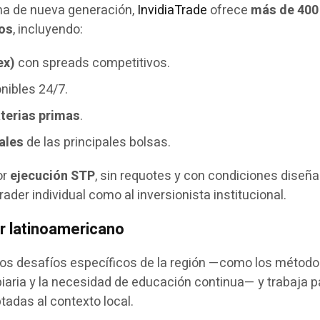
ma de nueva generación,
InvidiaTrade
ofrece
más de 400
ros
, incluyendo:
ex)
con spreads competitivos.
onibles 24/7.
terias primas
.
ales
de las principales bolsas.
or
ejecución STP
, sin requotes y con condiciones diseñ
rader individual como al inversionista institucional.
er latinoamericano
os desafíos específicos de la región —como los método
biaria y la necesidad de educación continua— y trabaja p
tadas al contexto local.