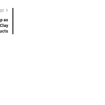
ST
ip as
Clay
ucts