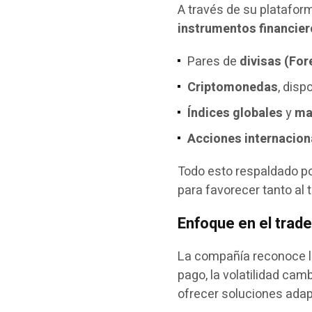
A través de su platafor
instrumentos financie
Pares de
divisas (For
Criptomonedas
, disp
Índices globales
y
ma
Acciones internacion
Todo esto respaldado p
para favorecer tanto al t
Enfoque en el trad
La compañía reconoce l
pago, la volatilidad cam
ofrecer soluciones adap