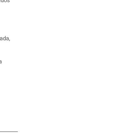
ados
ada,
a