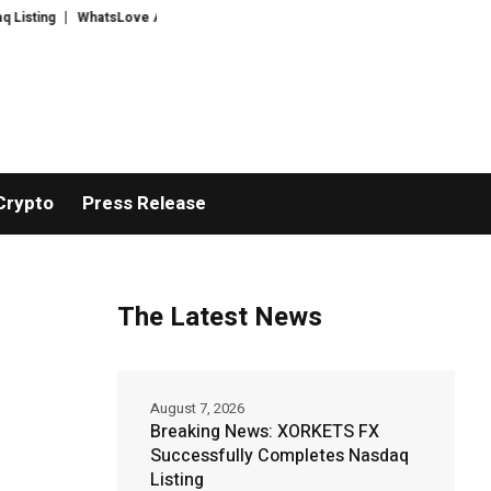
hatsLove AI: 2026 Upgrades to Context Video AI Girlfriend Roleplay Systems
Crypto
Press Release
The Latest News
August 7, 2026
Breaking News: XORKETS FX
Successfully Completes Nasdaq
Listing