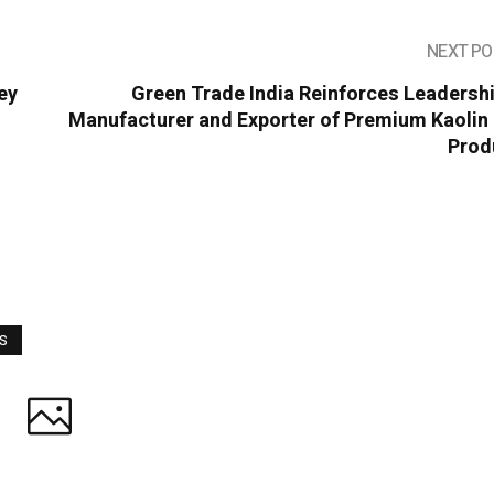
NEXT PO
ey
Green Trade India Reinforces Leadersh
Manufacturer and Exporter of Premium Kaolin 
Prod
WS