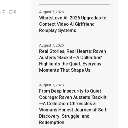
August 7, 2026
7
0
WhatsLove AI: 2026 Upgrades to
Context Video AI Girlfriend
Roleplay Systems
August 7, 2026
Real Stories, Real Hearts: Raven
Austen’s ‘Backlit—A Collection’
Highlights the Quiet, Everyday
Moments That Shape Us
August 7, 2026
From Deep Insecurity to Quiet
Courage: Raven Austen’s ‘Backlit
—A Collection’ Chronicles a
Woman’s Honest Journey of Self-
Discovery, Struggle, and
Redemption