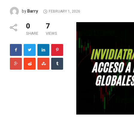
Barry
by
FEBRUARY 1, 2026
0
7
SHARE
VIEWS