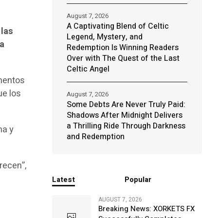
August 7, 2026
A Captivating Blend of Celtic
 las
Legend, Mystery, and
ca
Redemption Is Winning Readers
Over with The Quest of the Last
Celtic Angel
umentos
ue los
August 7, 2026
Some Debts Are Never Truly Paid:
Shadows After Midnight Delivers
a Thrilling Ride Through Darkness
na y
and Redemption
recen”,
Latest
Popular
AUGUST 7, 2026
Breaking News: XORKETS FX