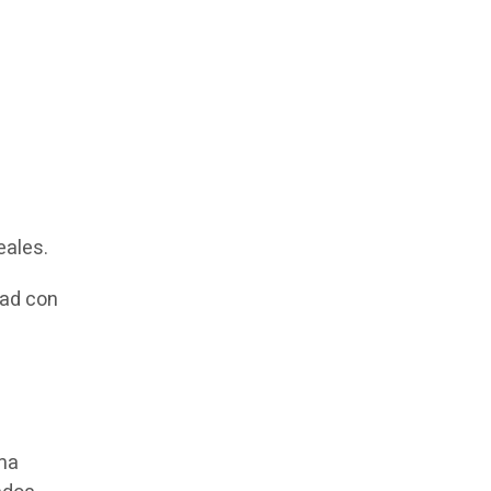
eales.
dad con
ema