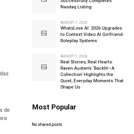
Successfully Completes
Nasdaq Listing
AUGUST 7, 2026
WhatsLove AI: 2026 Upgrades
to Context Video AI Girlfriend
Roleplay Systems
AUGUST 7, 2026
Real Stories, Real Hearts:
Raven Austen’s ‘Backlit—A
adas
Collection’ Highlights the
Quiet, Everyday Moments That
Shape Us
Most Popular
s de
ara
No shared posts